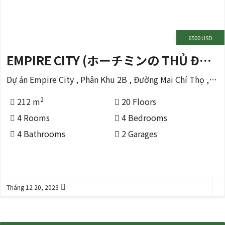
6500 USD
EMPIRE CITY (ホーチミンの THỦ ĐỨC 区)
Dự án Empire City , Phân Khu 2B , Đường Mai Chí Thọ , Phường Thủ Thêm
2
212 m
20 Floors
4 Rooms
4 Bedrooms
4 Bathrooms
2 Garages
Tháng 12 20, 2023