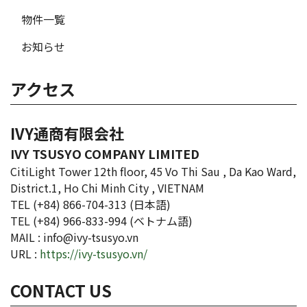
物件一覧
お知らせ
アクセス
IVY通商有限会社
IVY TSUSYO COMPANY LIMITED
CitiLight Tower 12th floor, 45 Vo Thi Sau , Da Kao Ward,
District.1, Ho Chi Minh City , VIETNAM
TEL (+84) 866-704-313 (日本語)
TEL (+84) 966-833-994 (ベトナム語)
MAIL : info@ivy-tsusyo.vn
URL :
https://ivy-tsusyo.vn/
CONTACT US