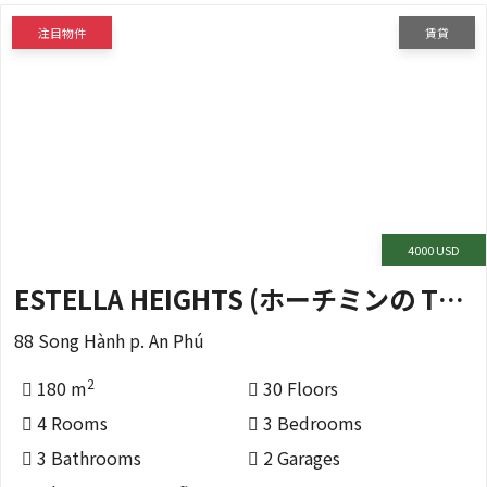
注目物件
賃貸
4000 USD
ESTELLA HEIGHTS (ホーチミンの THỦ ĐỨC 区)
88 Song Hành p. An Phú
2
180 m
30 Floors
4 Rooms
3 Bedrooms
3 Bathrooms
2 Garages