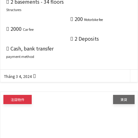
2 basements - 34 floors
Structures
200
Motorbike fee
2000
Car fee
2 Deposits
Cash, bank transfer
payment method
Tháng 3 4, 2024
注目物件
賃貸