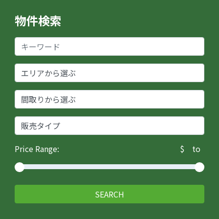
物件検索
Price Range:
$
to
SEARCH