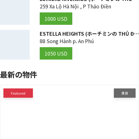
259 Xa Lộ Hà Nội , P Thảo Điền
1000 USD
ESTELLA HEIGHTS (ホーチミンの THỦ ĐỨC 区)
88 Song Hành p. An Phú
1050 USD
最新の物件
Featured
賃貸