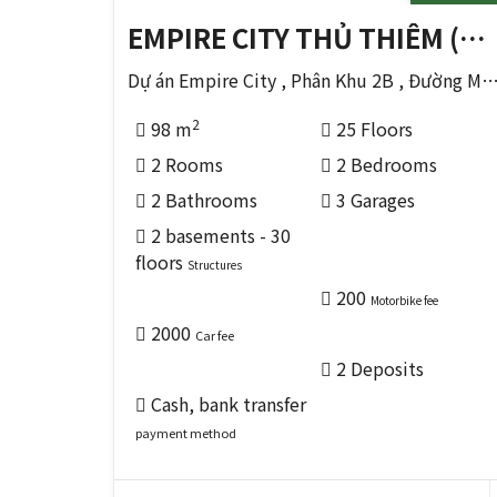
EMPIRE CITY THỦ THIÊM (ホーチミンの THỦ ĐỨC 区)
Dự án Empire City , Phân Khu 2B , Đường Mai Chí Thọ , Phường Thủ Thêm , Tp Thủ 
2
98 m
25 Floors
2 Rooms
2 Bedrooms
2 Bathrooms
3 Garages
2 basements - 30
floors
Structures
200
Motorbike fee
2000
Car fee
2 Deposits
Cash, bank transfer
payment method