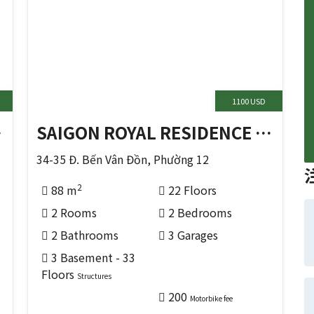
1100 USD
の 4区)
SAIGON ROYAL RESIDENCE (ホーチミンの 4区)
34-35 Đ. Bến Vân Đồn, Phường 12
2
88 m
22 Floors
2 Rooms
2 Bedrooms
2 Bathrooms
3 Garages
3 Basement - 33
Floors
Structures
200
Motorbike fee