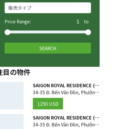
Price Range:
$
to
SEARCH
注目の物件
SAIGON ROYAL RESIDENCE (ホーチミンの 4区)
34-35 Đ. Bến Vân Đồn, Phường 12
1250 USD
SAIGON ROYAL RESIDENCE (ホーチミンの 4区)
34-35 Đ. Bến Vân Đồn, Phường 12