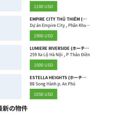
1100 USD
EMPIRE CITY THỦ THIÊM (ホーチミンの THỦ ĐỨC 区)
Dự án Empire City , Phân Khu 2B , Đường Mai Chí Thọ , Phường Thủ Thêm , Tp Thủ Đức , TP HCM
1900 USD
LUMIERE RIVERSIDE (ホーチミンの THỦ ĐỨC 区)
259 Xa Lộ Hà Nội , P Thảo Điền
1000 USD
ESTELLA HEIGHTS (ホーチミンの THỦ ĐỨC 区)
88 Song Hành p. An Phú
1050 USD
最新の物件