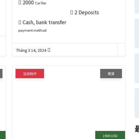
2000
Car fee
2 Deposits
Cash, bank transfer
payment method
Tháng 3 14, 2024
注目物件
賃貸
1900 USD