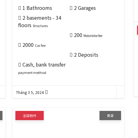
1 Bathrooms
2 Garages
2 basements - 34
floors
Structures
200
Motorbike fee
2000
Car fee
2 Deposits
Cash, bank transfer
payment method
Tháng 3 5, 2024
注目物件
賃貸