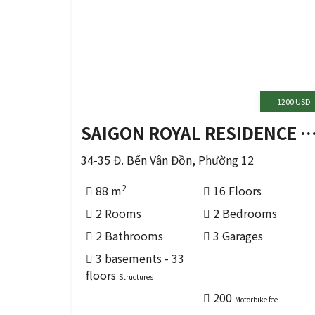
1200 USD
SAIGON ROYAL RESIDENCE (ホーチミン
34-35 Đ. Bến Vân Đồn, Phường 12
2
88 m
16 Floors
2 Rooms
2 Bedrooms
2 Bathrooms
3 Garages
3 basements - 33
floors
Structures
200
Motorbike fee