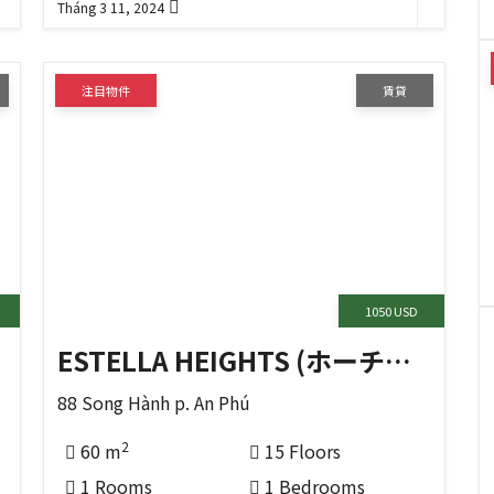
Tháng 3 11, 2024
注目物件
賃貸
1050 USD
ESTELLA HEIGHTS (ホーチミンの THỦ ĐỨC 区)
88 Song Hành p. An Phú
2
60 m
15 Floors
1 Rooms
1 Bedrooms