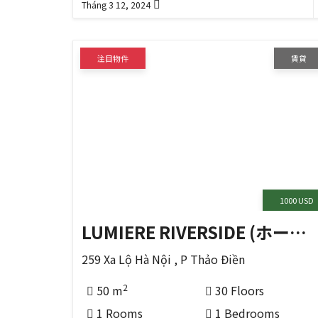
Tháng 3 12, 2024
注目物件
賃貸
1000 USD
LUMIERE RIVERSIDE (ホーチミンの THỦ ĐỨC 区)
259 Xa Lộ Hà Nội , P Thảo Điền
2
50 m
30 Floors
1 Rooms
1 Bedrooms