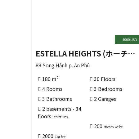
4000 USD
ESTELLA HEIGHTS (ホーチミンの THỦ ĐỨC 区)
88 Song Hành p. An Phú
2
180 m
30 Floors
4 Rooms
3 Bedrooms
3 Bathrooms
2 Garages
2 basements - 34
floors
Structures
200
Motorbike fee
2000
Car fee