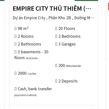
EMPIRE CITY THỦ THIÊM (ホーチミンの THỦ ĐỨC 区)
Đức , TP HCM
Dự án Empire City , Phân Khu 2B , Đường Mai Chí Thọ , Phường Thủ Thêm , Tp Thủ Đức , TP HCM
2
98 m
20 Floors
2 Rooms
2 Bedrooms
2 Bathrooms
3 Garages
3 basements - 30
floors
Structures
200
Motorbike fee
2000
Car fee
2 Deposits
Cash, bank transfer
payment method