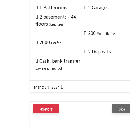
1 Bathrooms
2 Garages
2 basements - 44
floors
Structures
200
Motorbike fee
2000
Car fee
2 Deposits
Cash, bank transfer
payment method
Tháng 3 9, 2024
注目物件
賃貸