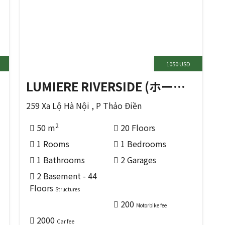
1050 USD
LUMIERE RIVERSIDE (ホーチミンの Thủ Đức 区)
259 Xa Lộ Hà Nội , P Thảo Điền
2
50 m
20 Floors
1 Rooms
1 Bedrooms
1 Bathrooms
2 Garages
2 Basement - 44
Floors
Structures
200
Motorbike fee
2000
Car fee