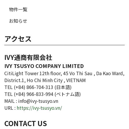
物件一覧
お知らせ
アクセス
IVY通商有限会社
IVY TSUSYO COMPANY LIMITED
CitiLight Tower 12th floor, 45 Vo Thi Sau , Da Kao Ward,
District.1, Ho Chi Minh City , VIETNAM
TEL (+84) 866-704-313 (日本語)
TEL (+84) 966-833-994 (ベトナム語)
MAIL : info@ivy-tsusyo.vn
URL :
https://ivy-tsusyo.vn/
CONTACT US