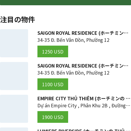
注目の物件
SAIGON ROYAL RESIDENCE (ホーチミンの 4区)
34-35 Đ. Bến Vân Đồn, Phường 12
1250 USD
SAIGON ROYAL RESIDENCE (ホーチミンの 4区)
34-35 Đ. Bến Vân Đồn, Phường 12
1100 USD
EMPIRE CITY THỦ THIÊM (ホーチミンの THỦ ĐỨC 区)
Dự án Empire City , Phân Khu 2B , Đường Mai Chí Thọ , Phường Thủ Thêm , Tp Thủ Đức , TP HCM
1900 USD