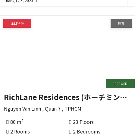
Tháng 12 5, 2023
注目物件
賃貸
1100 USD
RichLane Residences (ホーチミンの7区)
Nguyen Van Linh , Quan 7 , TPHCM
2
80 m
23 Floors
2 Rooms
2 Bedrooms