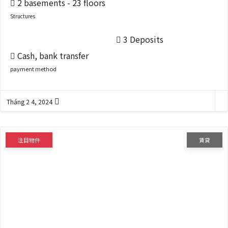
2 basements - 23 floors
Structures
3 Deposits
Cash, bank transfer
payment method
Tháng 2 4, 2024
注目物件
賃貸