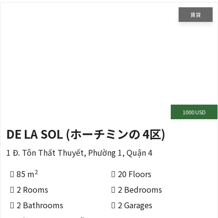
賃貸
1000 USD
DE LA SOL (ホーチミンの 4区)
1 Đ. Tôn Thất Thuyết, Phường 1, Quận 4
2
85 m
20 Floors
2 Rooms
2 Bedrooms
2 Bathrooms
2 Garages