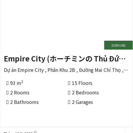
2200 USD
Empire City (ホーチミンの Thủ Đức 区)
Dự án Empire City , Phân Khu 2B , Đường Mai Chí Thọ , Phường Thủ Thêm , Tp Thủ Đức , TP HCM
2
93 m
15 Floors
2 Rooms
2 Bedrooms
2 Bathrooms
2 Garages