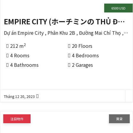
6500 USD
EMPIRE CITY (ホーチミンの THỦ ĐỨC 区)
Dự án Empire City , Phân Khu 2B , Đường Mai Chí Thọ , Phường Thủ Thêm
2
212 m
20 Floors
4 Rooms
4 Bedrooms
4 Bathrooms
2 Garages
Tháng 12 20, 2023
注目物件
賃貸