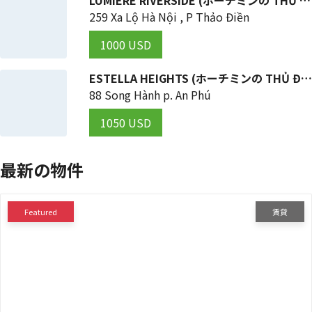
LUMIERE RIVERSIDE (ホーチミンの THỦ ĐỨC 区)
259 Xa Lộ Hà Nội , P Thảo Điền
1000 USD
ESTELLA HEIGHTS (ホーチミンの THỦ ĐỨC 区)
88 Song Hành p. An Phú
1050 USD
最新の物件
Featured
賃貸